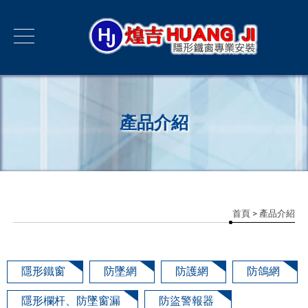
產品介紹
首頁
> 產品介紹
隱形鐵窗
防墜網
防護網
防鴿網
隱形欄杆、防墜窗漏
防盜警報器